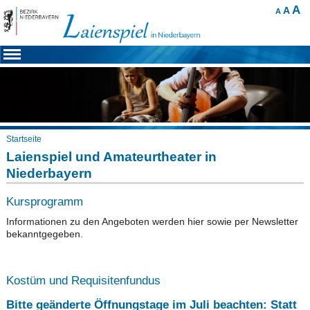
A
A
A
Startseite
Laienspiel und Amateurtheater in
Niederbayern
Kursprogramm
Informationen zu den Angeboten werden hier sowie per Newsletter
bekanntgegeben.
Kostüm und Requisitenfundus
Bitte geänderte Öffnungstage im Juli beachten: Statt